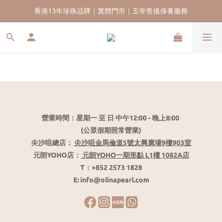
香港13年珍珠品牌｜實體門市｜五年售後保養服務
香港13年珍珠品牌｜實體門市｜五年售後保養服務
新會員首單九五折｜再送HKD$200 迎新購物金｜全球免運
香港13年珍珠品牌｜實體門市｜五年售後保養服務
營業時間：星期一 至 日 中午12:00 - 晚上8:00
(公眾假期照常營業)
尖沙咀總店：
尖沙咀金馬倫道5號太興廣場9樓903室
元朗YOHO店：
元朗YOHO一期形點 L1樓 1082A店
T：+852 2573 1828
E: info@olinapearl.com