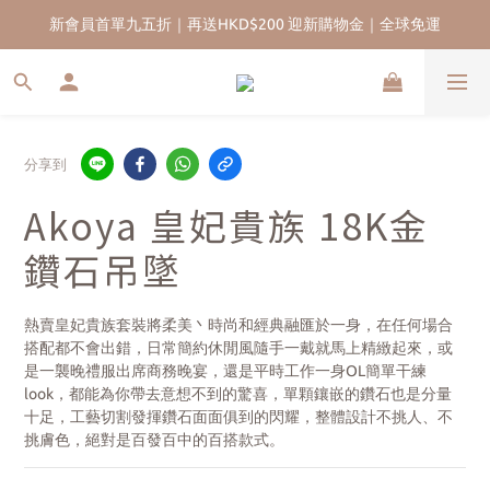
新會員首單九五折｜再送HKD$200 迎新購物金｜全球免運
香港13年珍珠品牌｜實體門市｜五年售後保養服務
分享到
Akoya 皇妃貴族 18K金
鑽石吊墜
熱賣皇妃貴族套裝將柔美丶時尚和經典融匯於一身，在任何場合
搭配都不會出錯，日常簡約休閒風隨手一戴就馬上精緻起來，或
是一襲晚禮服出席商務晚宴，還是平時工作一身OL簡單干練
look，都能為你帶去意想不到的驚喜，單顆鑲嵌的鑽石也是分量
十足，工藝切割發揮鑽石面面俱到的閃耀，整體設計不挑人、不
挑膚色，絕對是百發百中的百搭款式。