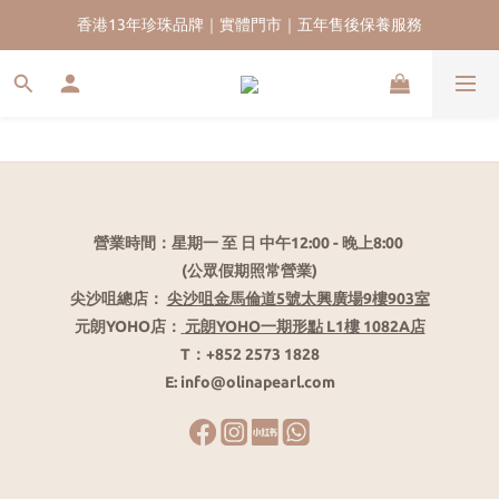
香港13年珍珠品牌｜實體門市｜五年售後保養服務
香港13年珍珠品牌｜實體門市｜五年售後保養服務
新會員首單九五折｜再送HKD$200 迎新購物金｜全球免運
香港13年珍珠品牌｜實體門市｜五年售後保養服務
營業時間：星期一 至 日 中午12:00 - 晚上8:00
(公眾假期照常營業)
尖沙咀總店：
尖沙咀金馬倫道5號太興廣場9樓903室
元朗YOHO店：
元朗YOHO一期形點 L1樓 1082A店
T：+852 2573 1828
E: info@olinapearl.com