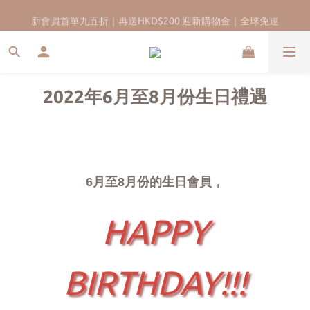
香港13年珍珠品牌｜實體門市｜五年售後保養服務
新會員首單九五折｜再送HKD$200 迎新購物金｜全球免運
2022年6月至8月份生日禮遇
6月至8月份的生日會員，
HAPPY
BIRTHDAY!!!