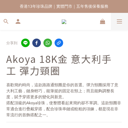
新會員首單九五折｜再送HKD$200 迎新購物金｜全球免運
香港13年珍珠品牌｜實體門市｜五年售後保養服務
香港13年珍珠品牌｜實體門市｜五年售後保養服務
分享到
Akoya 18K金 意大利手
工 彈力頸圈
喜歡簡約時尚，這款路路通頸圈是你的首選。彈力頸圈採用了意
大利工藝，鏈身輕巧，能筆挺的固定在頸上；而且能夠調整長
度，賦予穿搭更多的變化與新意。
搭配頂級的Akoya珍珠，使整體看起來簡約卻不單調。這款頸圈非
常適合進行疊戴穿搭，配合珍珠串鏈或較粗的項鍊，都是現在非
常流行的首飾搭配之一。