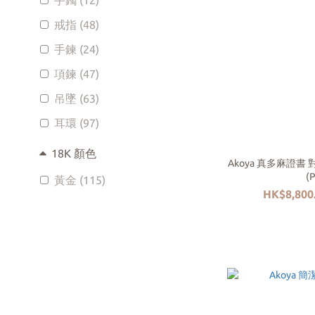
手鐲 (12)
戒指 (48)
手鍊 (24)
項鍊 (47)
吊墜 (63)
耳環 (97)
18K 顏色
Akoya 真多麻證
(
黃金 (115)
HK$8,800.
玫瑰金 (84)
白金 (245)