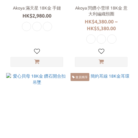
(2)
Akoya 滿天星 18K金 手鏈
Akoya 閃鑽小雪球 18K金 意
大利編織頸圈
吊
HK$2,980.00
HK$4,380.00 ~
墜
HK$5,380.00
(1)
耳
環
(1)
18K
顏
會員獨享
色
黃
金
(7)
玫
瑰
金
(7)