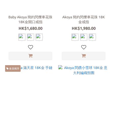
(1)
Akoya
Baby Akoya 簡約閃爍車花珠
Akoya 簡約閃爍車花珠 18K
日本
18K金開口戒指
金戒指
珍珠
HK$1,680.00
HK$1,980.00
(7)
配
戴
部
位
戒
會員獨享
指
(2)
手
鍊
(2)
項
鍊