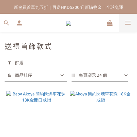
香港13年珍珠品牌｜實體門市｜五年售後保養服務
新會員首單九五折｜再送HKD$200 迎新購物金｜全球免運
送禮首飾款式
套
用
篩選
篩
選
商品排序
每頁顯示 24 個
(0/20)
珍
珠
品
種
貝
母