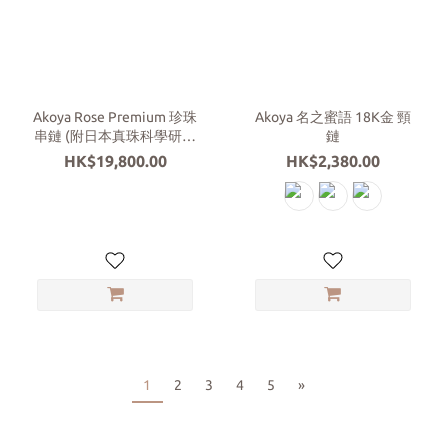
Akoya Rose Premium 珍珠
Akoya 名之蜜語 18K金 頸
串鏈 (附日本真珠科學研究
鏈
所證書)
HK$19,800.00
HK$2,380.00
1
2
3
4
5
»