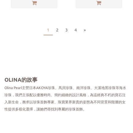
1
2
3
4
»
OLINA的故事
Olina Pearl主營日本AKOYA珍珠、馬貝珍珠
、
南洋珍珠
、
大溪地黑珍珠等海水
珍珠，我們主張
配以優雅時尚、簡約細緻的設計風格，為這經典不朽的寶石注
入新生命，務求以珍珠首飾專家、
珠寶業界新貴的姿態為不同背景和階層的女
性提供多樣化選擇，讓她們尋找到專屬的珍珠首飾。