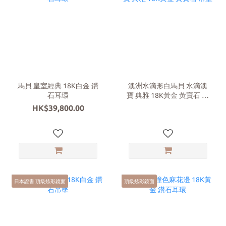
馬貝 皇室經典 18K白金 鑽
澳洲水滴形白馬貝 水滴澳
石耳環
寶 典雅 18K黃金 黃寶石 吊
墜
HK$39,800.00
日本證書 頂級炫彩鏡面
頂級炫彩鏡面