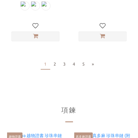
1
2
3
4
5
»
項鍊
越物證書
真多麻證書