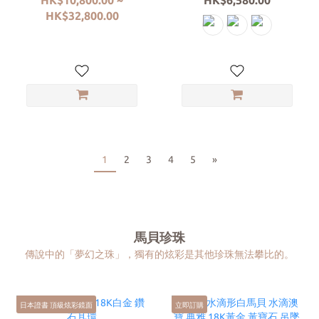
HK$32,800.00
1
2
3
4
5
»
馬貝珍珠
傳說中的
「
夢幻之珠」，獨有的炫彩是其他珍珠無法攀比的。
日本證書 頂級炫彩鏡面
立即訂購