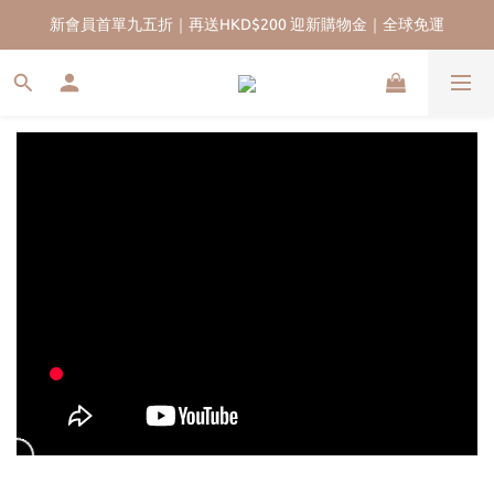
新會員首單九五折｜再送HKD$200 迎新購物金｜全球免運
香港13年珍珠品牌｜實體門市｜五年售後保養服務