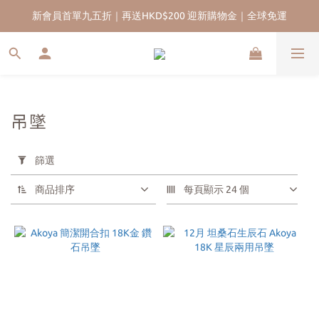
新會員首單九五折｜再送HKD$200 迎新購物金｜全球免運
香港13年珍珠品牌｜實體門市｜五年售後保養服務
吊墜
套
用
篩選
篩
選
商品排序
每頁顯示 24 個
(0/20)
珍
珠
品
種
Akoya