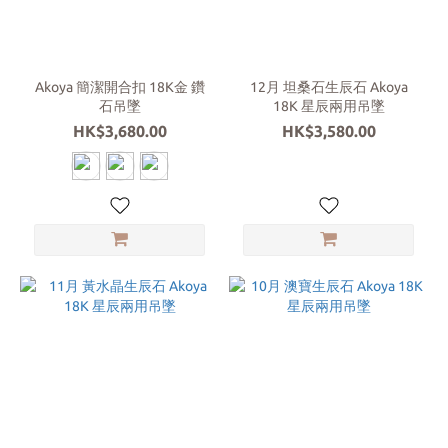
日本
珍珠
(38)
Akoya 簡潔開合扣 18K金 鑽
12月 坦桑石生辰石 Akoya
配
石吊墜
18K 星辰兩用吊墜
戴
HK$3,680.00
HK$3,580.00
部
位
胸
針
(1)
戒
指
(1)
吊
墜
(37)
18K