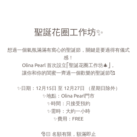
聖誕花圈工作坊✨
想過一個氣氛滿滿有窩心的聖誕節，關鍵是要過得有儀式
感！
Olina Pearl 首次設立⎡聖誕花圈工作坊🎄⎦，
讓你和你的閨蜜一齊過一個歡樂的聖誕節🥰
✨日期：12月15日 至 12月27日 （星期日除外）
✨地點：Olina Pearl門市
✨時間：只接受預約
✨需時：大約一小時
✨費用：FREE
🎅🏻 名額有限，額滿即止