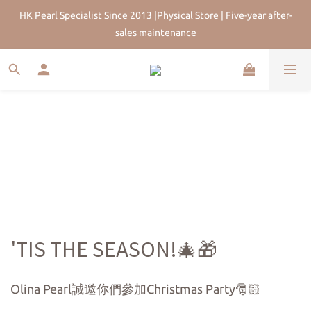
HK Pearl Specialist Since 2013 |Physical Store | Five-year after-
HK Pearl Specialist Since 2013 |Physical Store | Five-year after-
sales maintenance
sales maintenance
Join Us for 5% Off First Order | HKD$200 Welcome Rewards | 
Worldwide Free Shipping
HK Pearl Specialist Since 2013 |Physical Store | Five-year after-
sales maintenance
'TIS THE SEASON!🎄🎁
Olina Pearl誠邀你們參加Christmas Party🎅🏻