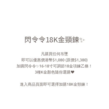
閃令令18K金頸鍊✨
凡購買任何吊墜
即可以優惠價港幣$1,080 (原價$1,380)
加購閃令令✨16-18寸可調節18金項鍊乙條！
3種K金顏色隨你選購❤️
進入商品頁面即可選擇加購18K金頸鍊！