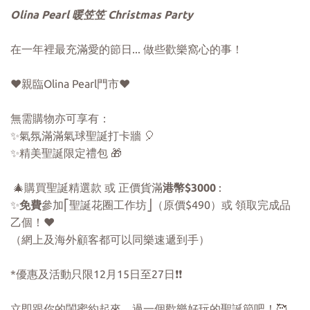
Olina Pearl 暖笠笠 Christmas Party
在一年裡最充滿愛的節日... 做些歡樂窩心的事！
❤️親臨Olina Pearl門市❤️
無需購物亦可享有：
✨氣氛滿滿氣球聖誕打卡牆 🎈
✨精美聖誕限定禮包 🎁
🎄購買聖誕精選款 或 正價貨滿
港幣$3000
:
✨
免費
參加⎡聖誕花圈工作坊⎦（原價$490）或 領取完成品
乙個！❤️
（網上及海外顧客都可以同樂速遞到手）
*優惠及活動只限12月15日至27日❗️❗️
立即跟你的閨蜜約起來，過一個歡樂好玩的聖誕節吧！🥰