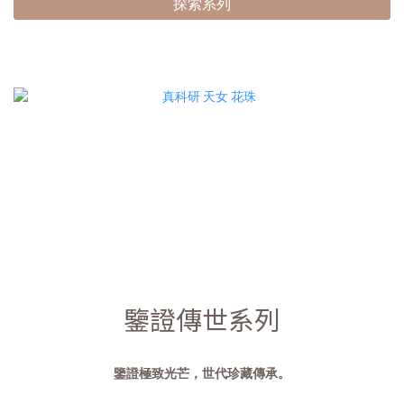
探索系列
鑒證傳世系列
鑒證極致光芒，世代珍藏傳承。