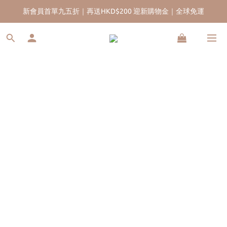
新會員首單九五折｜再送HKD$200 迎新購物金｜全球免運
香港13年珍珠品牌｜實體門市｜五年售後保養服務
香港13年珍珠品牌｜實體門市｜五年售後保養服務